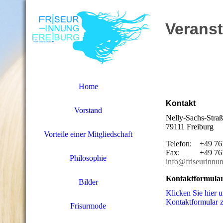
Verans
Home
Kontakt
Vorstand
Nelly-Sachs-Straß
79111 Freiburg
Vorteile einer Mitgliedschaft
Telefon: +49 76
Fax: +49 761/
Philosophie
info@friseurinnun
Kontaktformula
Bilder
Klicken Sie hier 
Kon­takt­for­mu­la
Frisurmode