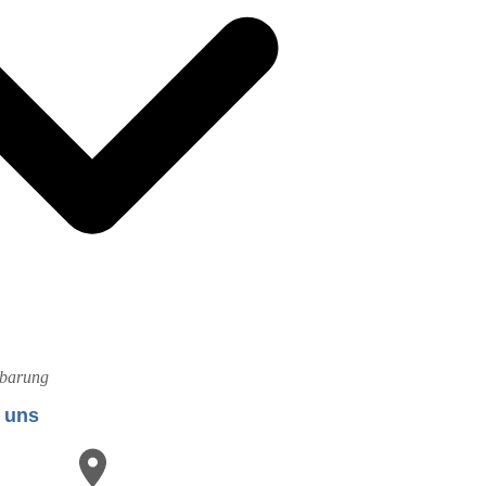
nbarung
e uns